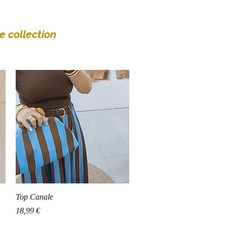
e collection
Aperçu rapide
Top Canale
Prix
18,99 €